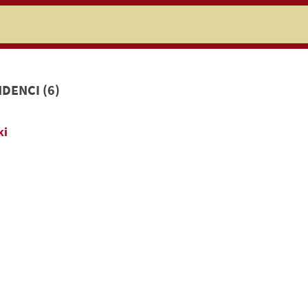
niczej
DENCI (6)
ki