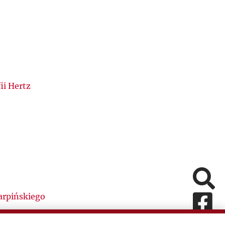
ii Hertz
Pomiń
arpińskiego
Fa
In