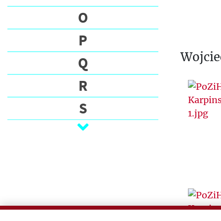
O
P
Wojcie
Q
R
S
Ś
T
U
V