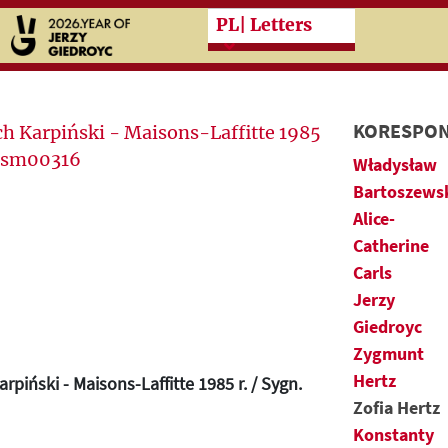
Przeskocz do treści zasad
PL
| Letters
KORESPON
Władysław
Bartoszews
Alice-
Catherine
Carls
Jerzy
Giedroyc
Zygmunt
Hertz
rpiński - Maisons-Laffitte 1985 r. / Sygn.
Zofia Hertz
Konstanty