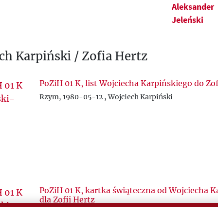
Aleksander
Jeleński
ch Karpiński / Zofia Hertz
PoZiH 01 K, list Wojciecha Karpińskiego do Zof
Rzym, 1980-05-12 , Wojciech Karpiński
PoZiH 01 K, kartka świąteczna od Wojciecha K
dla Zofii Hertz
1982-12-25 , Wojciech Karpiński