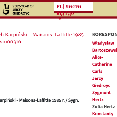
Przeskocz do treści zasad
PL
| Листи
від і до
KORESPON
Władysław
Bartoszews
Alice-
Catherine
Carls
Jerzy
Giedroyc
Zygmunt
Hertz
rpiński - Maisons-Laffitte 1985 r. / Sygn.
Zofia Hertz
Konstanty