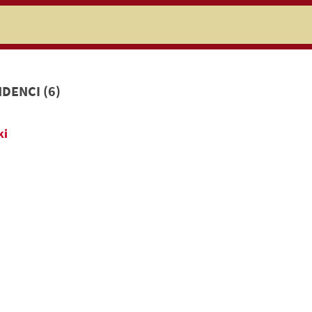
niczej
DENCI (6)
ki