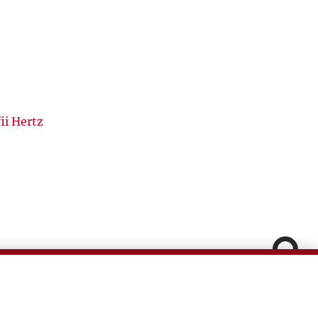
ii Hertz
Pomiń
arpińskiego
Fa
In