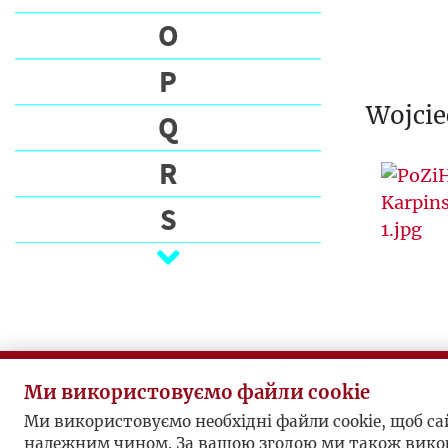
O
P
Wojcie
Q
R
S
Ś
T
U
Ми використовуємо файли cookie
V
Ми використовуємо необхідні файли cookie, щоб с
належним чином. За вашою згодою ми також вико