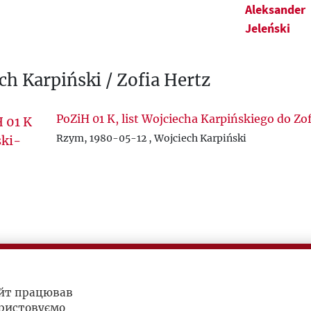
Aleksander
Jeleński
ch Karpiński / Zofia Hertz
PoZiH 01 K, list Wojciecha Karpińskiego do Zof
Rzym, 1980-05-12 , Wojciech Karpiński
PoZiH 01 K, kartka świąteczna od Wojciecha K
dla Zofii Hertz
айт працював
1982-12-25 , Wojciech Karpiński
ристовуємо