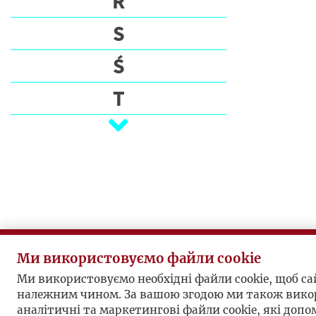
R
S
Ś
T
U
V
W
Z
Ż
Ми використовуємо файли cookie
Ми використовуємо необхідні файли cookie, щоб с
належним чином. За вашою згодою ми також вико
аналітичні та маркетингові файли cookie, які доп