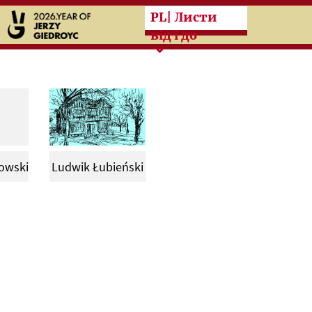
Przeskocz do treści zasad
PL
| Листи
від і до
owski
Ludwik Łubieński