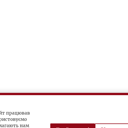
айт працював
ристовуємо
омагають нам