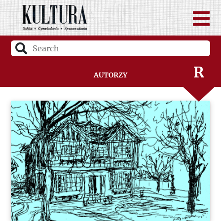
P
Q
R
Autorzy
S
Ś
T
U
V