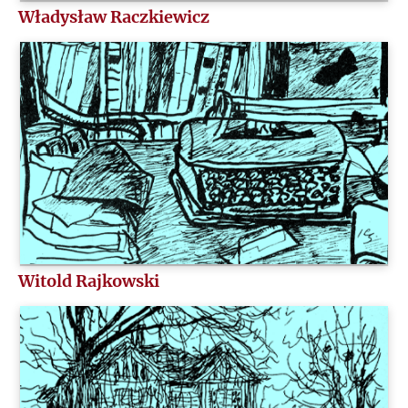
Władysław Raczkiewicz
W
Z
Ż
Witold Rajkowski