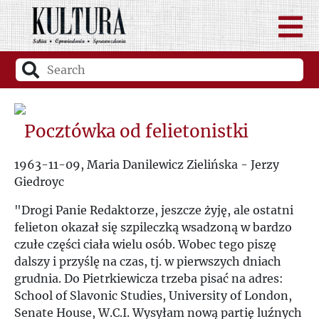
Pocztówka od felietonistki
1963-11-09, Maria Danilewicz Zielińska - Jerzy
Giedroyc
"Drogi Panie Redaktorze, jeszcze żyję, ale ostatni
felieton okazał się szpileczką wsadzoną w bardzo
czułe części ciała wielu osób. Wobec tego piszę
dalszy i przyślę na czas, tj. w pierwszych dniach
grudnia. Do Pietrkiewicza trzeba pisać na adres:
School of Slavonic Studies, University of London,
Senate House, W.C.I. Wysyłam nową partię luźnych