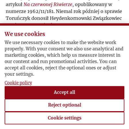
artykuł
Na czerwonej Riwierze
, opublikowany w
numerze 1962/11/181. Niemal rok później o sprawie
Toruńczyk donosił Heydenkornowski Związkowiec
-
załączamy wycinek
.
We use cookies
Postacie powiązane
We use necessary cookies to make the website work
properly. With your consent we also use analytical and
Bohater:
Juliusz Mieroszewski
marketing cookies, which help us measure interest in
Bohater:
Maria (Maja) Prądzyńska
our content and run promotional activities. You can
Bohater:
Władysław Anders
accept all cookies, reject the optional ones or adjust
Bohater:
Zofia Hertz
your settings.
Bohater:
Jarosław Iwaszkiewicz
Cookie policy
Bohater:
Franciszka Toruńczyk
Accept all
Bohater:
Władysław Michniewicz
Reject optional
Cookie settings
Cookie settings