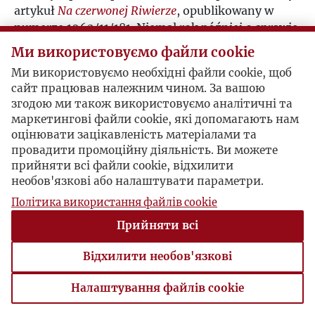
artykuł
Na czerwonej Riwierze
, opublikowany w
numerze 1962/11/181. Niemal rok później o sprawie
Toruńczyk donosił Heydenkornowski Związkowiec
Ми використовуємо файли cookie
-
załączamy wycinek
.
Ми використовуємо необхідні файли cookie, щоб
сайт працював належним чином. За вашою
Postacie powiązane
згодою ми також використовуємо аналітичні та
маркетингові файли cookie, які допомагають нам
Bohater:
Juliusz Mieroszewski
оцінювати зацікавленість матеріалами та
Bohater:
Maria (Maja) Prądzyńska
провадити промоційну діяльність. Ви можете
Bohater:
Władysław Anders
прийняти всі файли cookie, відхилити
Bohater:
Zofia Hertz
необов'язкові або налаштувати параметри.
Bohater:
Jarosław Iwaszkiewicz
Політика використання файлів cookie
Bohater:
Franciszka Toruńczyk
Прийняти всі
Bohater:
Władysław Michniewicz
Відхилити необов'язкові
Налаштування файлів cookie
Налаштування файлів cookie