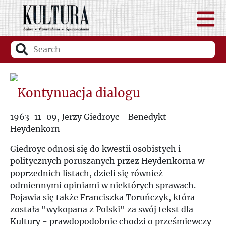
Kontynuacja dialogu
1963-11-09, Jerzy Giedroyc - Benedykt
Heydenkorn
Giedroyc odnosi się do kwestii osobistych i
politycznych poruszanych przez Heydenkorna w
poprzednich listach, dzieli się również
odmiennymi opiniami w niektórych sprawach.
Pojawia się także Franciszka Toruńczyk, która
została "wykopana z Polski" za swój tekst dla
Kultury - prawdopodobnie chodzi o prześmiewczy