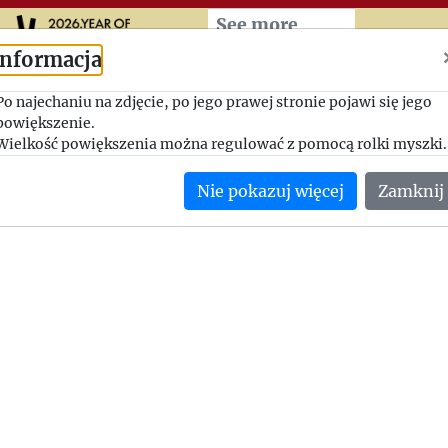
Przeskocz do treści zasad
See more
Informacja
Podtrzymywanie chęci
Po najechaniu na zdjęcie, po jego prawej stronie pojawi się jego
powiększenie.
współpracy
Wielkość powiększenia można regulować z pomocą rolki myszki.
1981-02-23, Jerzy Giedroyc - Adam Zagajewski
Nie pokazuj więcej
Zamknij
Jerzy Giedroyc potwierdza, że przeczytał list Adama Zagajews