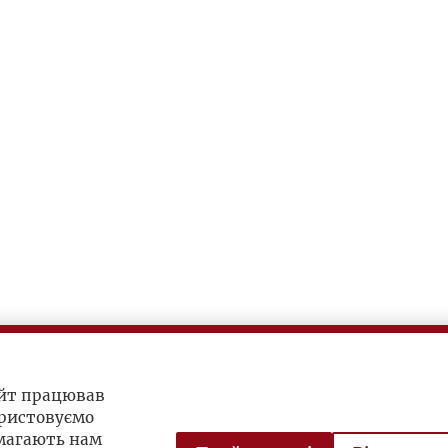
айт працював
ристовуємо
омагають нам