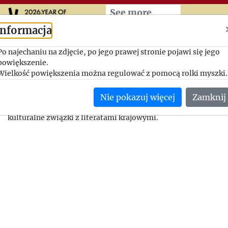
Przeskocz do treści zasad
See more
Informacja
Nawiązywanie kontaktów z
Po najechaniu na zdjęcie, po jego prawej stronie pojawi się jego
powiększenie.
literatami
Wielkość powiększenia można regulować z pomocą rolki myszki.
1947-03-12, Jerzy Giedroyc - Herminia Naglerowa
Nie pokazuj więcej
Zamknij
Jerzy Giedroyc poleca Herminii Naglerowej, by starała się po
kulturalne związki z literatami krajowymi.