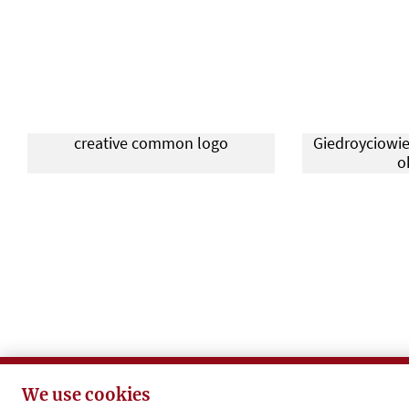
creative common logo
Giedroyciowie
o
Uczestnicy spotkania
25 rocznica
We use cookies
„Rozmowy o Kulturze”. Łódź 2025 r.