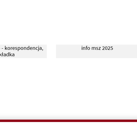
 - korespondencja,
info msz 2025
kładka
 - save the date