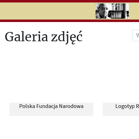
RU
UK
Search
Galeria zdjęć
Photos
Audio
Video
Multimedia
Presentations
Polska Fundacja Narodowa
Logotyp R