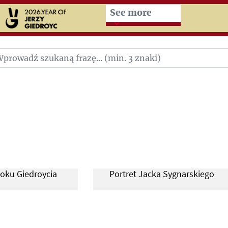
Przeskocz do treści zasad
See more
oku Giedroycia
Portret Jacka Sygnarskiego