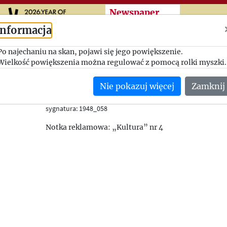
Przeskocz do treści zasad
Newspaper
cuttings
Informacja
Po najechaniu na skan, pojawi się jego powiększenie.
1948_058
Wielkość powiększenia można regulować z pomocą rolki myszki.
Dziennik Polski
Nie pokazuj więcej
Zamknij
26.02.1948
(Wielka Brytania)
sygnatura: 1948_058
Notka reklamowa: „Kultura” nr 4