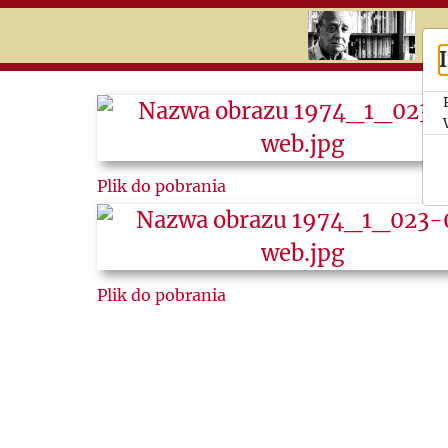
RU
UK
Search
History
Plik do pobrania
Timeline
Topics
Newspaper
Plik do pobrania
cuttings