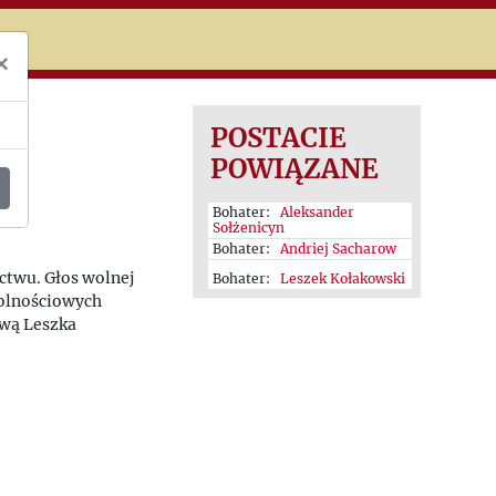
niczej
×
POSTACIE
POWIĄZANE
Bohater:
Aleksander
Sołżenicyn
Bohater:
Andriej Sacharow
twu. Głos wolnej
Bohater:
Leszek Kołakowski
 wolnościowych
ową Leszka