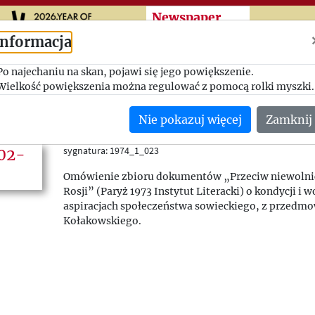
Przeskocz do treści zasad
Newspaper
cuttings
Informacja
Po najechaniu na skan, pojawi się jego powiększenie.
Przeciw niewolnictwu
Wielkość powiększenia można regulować z pomocą rolki myszki.
Nowiny Kurier, nr 40 (5838)
Nie pokazuj więcej
Zamknij
15/02/1974
(Izrael)
sygnatura: 1974_1_023
Omówienie zbioru dokumentów „Przeciw niewolnic
Rosji” (Paryż 1973 Instytut Literacki) o kondycji i
aspiracjach społeczeństwa sowieckiego, z przedm
Kołakowskiego.