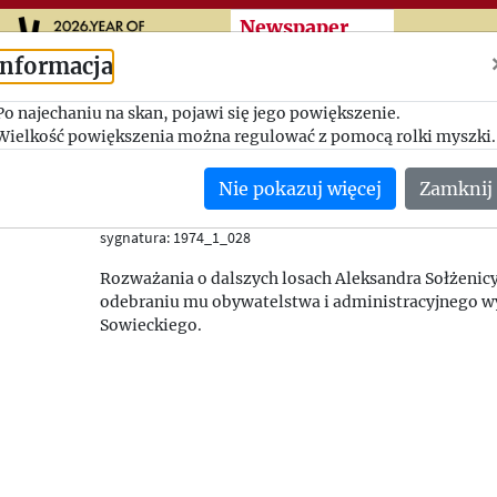
Przeskocz do treści zasad
Newspaper
cuttings
Informacja
Po najechaniu na skan, pojawi się jego powiększenie.
Gdzie osiedli się Sołże
Wielkość powiększenia można regulować z pomocą rolki myszki.
Dziennik Polski (Londyn)
Nie pokazuj więcej
Zamknij
18/02/1974
(Wielka Brytania)
sygnatura: 1974_1_028
Rozważania o dalszych losach Aleksandra Sołżenic
odebraniu mu obywatelstwa i administracyjnego w
Sowieckiego.