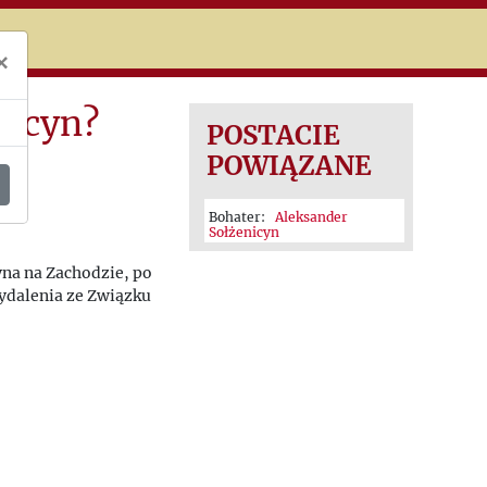
niczej
×
nicyn?
POSTACIE
POWIĄZANE
Bohater:
Aleksander
Sołżenicyn
yna na Zachodzie, po
ydalenia ze Związku