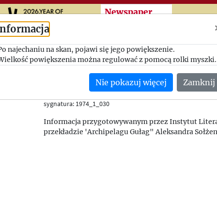
Przeskocz do treści zasad
Newspaper
cuttings
Informacja
Po najechaniu na skan, pojawi się jego powiększenie.
Sołżenicyn po polsku
Wielkość powiększenia można regulować z pomocą rolki myszki.
Nowy Dziennik
Nie pokazuj więcej
Zamknij
20/02/1974
(USA)
sygnatura: 1974_1_030
Informacja przygotowywanym przez Instytut Liter
przekładzie 'Archipelagu Gułag" Aleksandra Sołżen