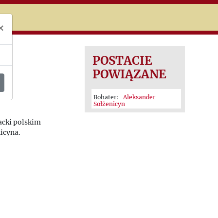
niczej
×
POSTACIE
POWIĄZANE
Bohater:
Aleksander
Sołżenicyn
acki polskim
icyna.