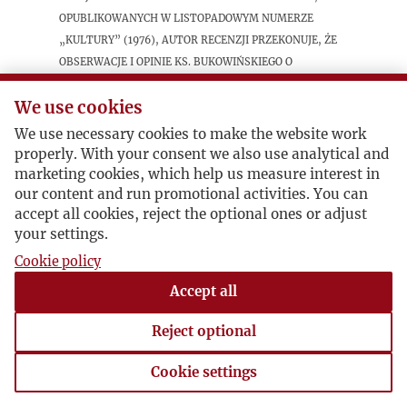
opublikowanych w listopadowym numerze
„Kultury” (1976), Autor recenzji przekonuje, że
obserwacje i opinie ks. Bukowińskiego o
Ukraińcach są śmieszne, naiwne, wywołują
niesmak i utrudniają dyskusję między
We use cookies
Ukraińcami i Polakami i nie warto byłoby się
We use necessary cookies to make the website work
nimi zajmować, „gdyby nie pojawiły się one z
properly. With your consent we also use analytical and
jakiegoś powodu na łamach Kultury”.
marketing cookies, which help us measure interest in
our content and run promotional activities. You can
accept all cookies, reject the optional ones or adjust
Postacie powiązane
your settings.
Cookie policy
Inne:
Władysław Bukowiński
Accept all
Reject optional
Cookie settings
Cookie settings