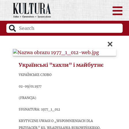
×
Українські "хахли" і майбутнє
Українське Слово
02-09/01.1977
(Francja)
sygnatura: 1977_1_012
Krytyczne uwagi o „Wspomnieniach dla
przyjaciół” ks. Władysława Bukowińskiego,