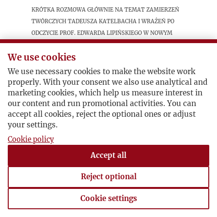
Krótka rozmowa głównie na temat zamierzeń
twórczych Tadeusza Katelbacha i wrażeń po
odczycie prof. Edwarda Lipińskiego w Nowym
Jorku.
We use cookies
We use necessary cookies to make the website work
Postacie powiązane
properly. With your consent we also use analytical and
marketing cookies, which help us measure interest in
Bohater:
Tadeusz Katelbach
our content and run promotional activities. You can
Inne:
Edward Lipiński
accept all cookies, reject the optional ones or adjust
your settings.
Cookie policy
Accept all
Reject optional
Cookie settings
Cookie settings