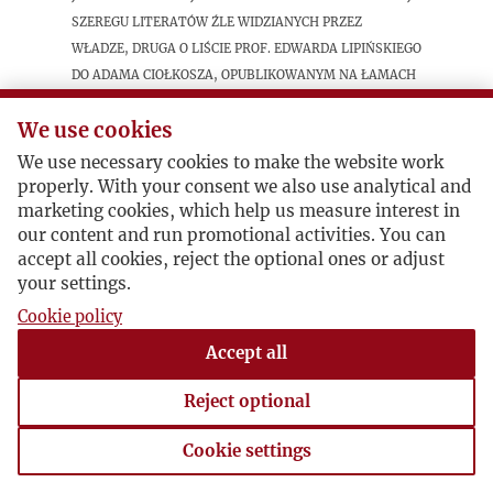
szeregu literatów źle widzianych przez
władze, druga o liście prof. Edwarda Lipińskiego
do Adama Ciołkosza, opublikowanym na łamach
socjalistycznego kwartalnika „Zew” (Londyn).
We use cookies
We use necessary cookies to make the website work
Postacie powiązane
properly. With your consent we also use analytical and
marketing cookies, which help us measure interest in
Bohater:
Adam Ciołkosz
our content and run promotional activities. You can
Inne:
Edward Lipiński
accept all cookies, reject the optional ones or adjust
your settings.
Cookie policy
Accept all
Reject optional
Cookie settings
Cookie settings