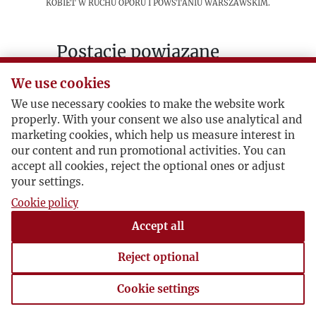
kobiet w ruchu oporu i Powstaniu Warszawskim.
Postacie powiązane
We use cookies
Inne:
Stanisława Kuszelewska -
Rayska
We use necessary cookies to make the website work
properly. With your consent we also use analytical and
marketing cookies, which help us measure interest in
our content and run promotional activities. You can
accept all cookies, reject the optional ones or adjust
your settings.
Cookie policy
Accept all
Reject optional
Cookie settings
Cookie settings