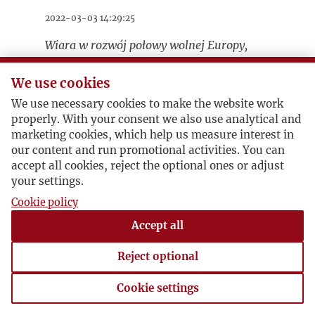
2022-03-03 14:29:25
Wiara w rozwój połowy wolnej Europy,
podczas gdy druga jest totalizowana i
dławiona - jest wiarą w fikcję
- mówił
We use cookies
Józef Czapski w przemówieniu na
We use necessary cookies to make the website work
otwarciu
Kongresu Wolności Kultury w
properly. With your consent we also use analytical and
Berlinie w 1950 roku
, wskazując na
marketing cookies, which help us measure interest in
brak wśród delegatów Rumunów,
our content and run promotional activities. You can
Węgrów, Ukraińców, Białorusinów i
accept all cookies, reject the optional ones or adjust
innych narodów. Treść przemówienia
your settings.
TUTAJ
Józefa Czapskiego jest
Cookie policy
Accept all
Reject optional
Cookie settings
Cookie settings