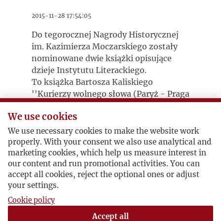
2015-11-28 17:54:05
Do tegorocznej Nagrody Historycznej
im. Kazimierza Moczarskiego zostały
nominowane dwie książki opisujące
dzieje Instytutu Literackiego.
To książka Bartosza Kaliskiego
''Kurierzy wolnego słowa (Paryż - Praga
- Warszawa 1968-1970)'', wydana
We use cookies
przez Instytut Historii PAN. Książka
omawia historię i procesy
We use necessary cookies to make the website work
Polecamy lekturę
"Taterników".
properly. With your consent we also use analytical and
recenzji Tomasza Łubieńskiego.
marketing cookies, which help us measure interest in
our content and run promotional activities. You can
Druga, to dwutomowe dzieło Andrzeja
accept all cookies, reject the optional ones or adjust
S. Kowalczyka "Wena do polityki. O
your settings.
Giedroyciu i Mieroszewskim" wydane
przez "Więź".
Cookie policy
Tu można przeczytać recenzję
Accept all