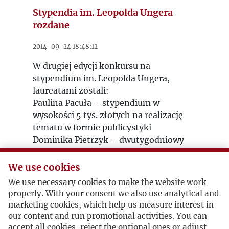
Stypendia im. Leopolda Ungera
rozdane
2014-09-24 18:48:12
W drugiej edycji konkursu na
stypendium im. Leopolda Ungera,
laureatami zostali:
Paulina Pacuła – stypendium w
wysokości 5 tys. złotych na realizację
tematu w formie publicystyki
Dominika Pietrzyk – dwutygodniowy
staż w dzienniku „Le Soir”;
Agnieszka Bąder – jednomiesięczny
We use cookies
staż w „Gazecie Wyborczej”;
We use necessary cookies to make the website work
Karol Kopańko – jednomiesięczny staż
properly. With your consent we also use analytical and
w „Gazecie Wyborczej”;
marketing cookies, which help us measure interest in
Judyta Banaszyńska – jednomiesięczny
our content and run promotional activities. You can
staż w tygodniku „Polityka”;
accept all cookies, reject the optional ones or adjust