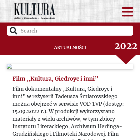
2024
2023
2022
Aktualności
2021
2020
Film „Kultura, Giedroyc i inni”
Film dokumentalny „Kultura, Giedroyc i
2019
inni” w reżyserii Tadeusza Śmiarowskiego
można obejrzeć w serwisie VOD TVP (dostęp:
15.09.2022 r.). W produkcji wykorzystano
2018
materiały z wielu archiwów, w tym zbiory
Instytutu Literackiego, Archiwum Herlinga-
2017
Grudzińskiego i Filmoteki Narodowej. Film