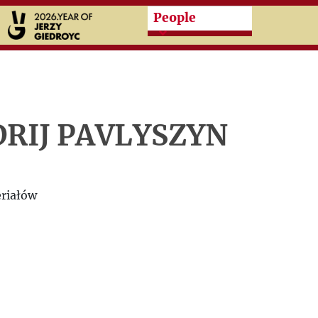
Przeskocz do treści zasad
People
RIJ PAVLYSZYN
riałów