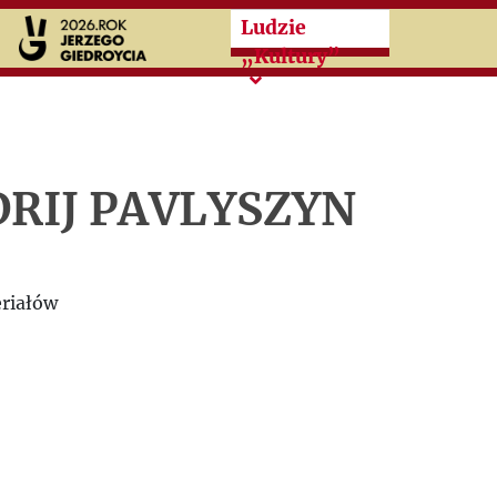
Przeskocz do treści zasad
Ludzie
„Kultury”
RIJ PAVLYSZYN
riałów