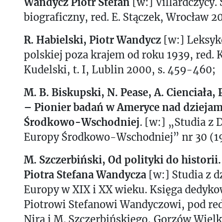
Wandycz Piotr Stefan
[w:] Villardczycy.
biograficzny, red. E. Stączek, Wrocław 2
R. Habielski, Piotr Wandycz
[w:] Leksyk
polskiej poza krajem od roku 1939, red. K
Kudelski, t. I, Lublin 2000, s. 459-460;
M. B. Biskupski, N. Pease, A. Cienciała,
– Pionier badań w Ameryce nad dziejami
Środkowo-Wschodniej
. [w:] „Studia z 
Europy Środkowo-Wschodniej” nr 30 (19
M. Szczerbiński, Od polityki do historii.
Piotra Stefana Wandycza
[w:] Studia z d
Europy w XIX i XX wieku. Księga dedyk
Piotrowi Stefanowi Wandyczowi, pod red. 
Nira i M. Szczerbińskiego, Gorzów Wielk