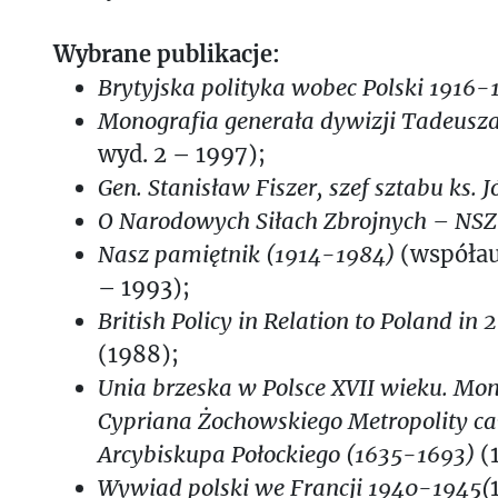
Wybrane publikacje:
Brytyjska polityka wobec Polski 1916-
Monografia generała dywizji Tadeusz
wyd. 2 – 1997);
Gen. Stanisław Fiszer, szef sztabu ks. J
O Narodowych Siłach Zbrojnych – NSZ
Na
sz pamiętnik (1914-1984)
(współau
– 1993);
British Policy in Relation to Poland in
(1988);
Unia brzeska w Polsce XVII wieku. Mon
Cypriana Żochowskiego Metropolity cał
Arcybiskupa Połockiego (1635-1693)
(
Wywiad polski we Francji 1940-1945(