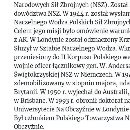
Narodowych Sił Zbrojnych (NSZ). Został
dowództwa NSZ. W 1944 r. został wysła
Naczelnego Wodza Polskich Sił Zbrojnyc
Celem jego misji było omówienie warun
z AK. W Londynie został odznaczony Kr
Służył w Sztabie Naczelnego Wodza. Wkr
przeniesiony do II Korpusu Polskiego w
wojnie oficer łącznikowy gen. W. Anders
Świętokrzyskiej NSZ w Niemczech. W 194
zdemobilizowany w stopniu majora, udał
Brytanii. W 1950 r. wyjechał do Australii
w Brisbane. W 1993 r. obronił doktorat n
Uniwersytecie Na Obczyźnie w Londyni
Był członkiem Polskiego Towarzystwa 
Obczyźnie.