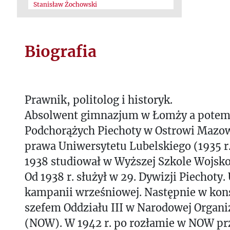
Stanisław Żochowski
Biografia
Prawnik, politolog i historyk.
Absolwent gimnazjum w Łomży a potem
Podchorążych Piechoty w Ostrowi Mazowi
prawa Uniwersytetu Lubelskiego (1935 r.
1938 studiował w Wyższej Szkole Wojsk
Od 1938 r. służył w 29. Dywizji Piechoty.
kampanii wrześniowej. Następnie w konsp
szefem Oddziału III w Narodowej Organi
(NOW). W 1942 r. po rozłamie w NOW pr