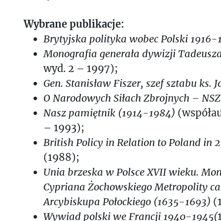
Wybrane publikacje:
Brytyjska polityka wobec Polski 1916-
Monografia generała dywizji Tadeusz
wyd. 2 – 1997);
Gen. Stanisław Fiszer, szef sztabu ks. J
O Narodowych Siłach Zbrojnych – NSZ
Na
sz pamiętnik (1914-1984)
(współau
– 1993);
British Policy in Relation to Poland in
(1988);
Unia brzeska w Polsce XVII wieku. Mon
Cypriana Żochowskiego Metropolity cał
Arcybiskupa Połockiego (1635-1693)
(
Wywiad polski we Francji 1940-1945(