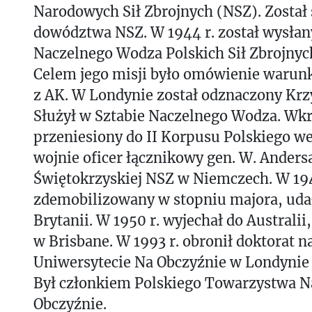
Narodowych Sił Zbrojnych (NSZ). Został
dowództwa NSZ. W 1944 r. został wysła
Naczelnego Wodza Polskich Sił Zbrojnyc
Celem jego misji było omówienie warun
z AK. W Londynie został odznaczony Kr
Służył w Sztabie Naczelnego Wodza. Wkr
przeniesiony do II Korpusu Polskiego w
wojnie oficer łącznikowy gen. W. Anders
Świętokrzyskiej NSZ w Niemczech. W 194
zdemobilizowany w stopniu majora, udał
Brytanii. W 1950 r. wyjechał do Australii
w Brisbane. W 1993 r. obronił doktorat n
Uniwersytecie Na Obczyźnie w Londyni
Był członkiem Polskiego Towarzystwa 
Obczyźnie.