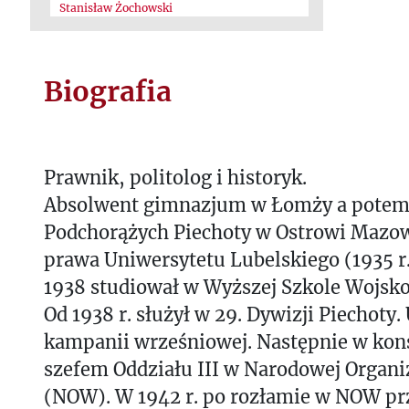
Stanisław Żochowski
Biografia
Prawnik, politolog i historyk.
Absolwent gimnazjum w Łomży a potem
Podchorążych Piechoty w Ostrowi Mazowi
prawa Uniwersytetu Lubelskiego (1935 r.
1938 studiował w Wyższej Szkole Wojsk
Od 1938 r. służył w 29. Dywizji Piechoty.
kampanii wrześniowej. Następnie w konsp
szefem Oddziału III w Narodowej Organi
(NOW). W 1942 r. po rozłamie w NOW pr