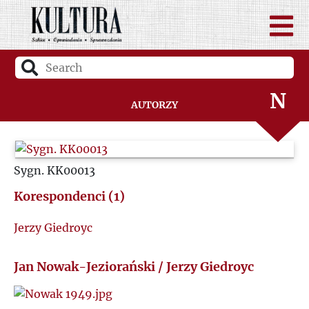
Ł
M
N
Autorzy
O
Sygn. KK00013
P
Korespondenci (1)
Q
Jerzy Giedroyc
R
Jan Nowak-Jeziorański / Jerzy Giedroyc
S