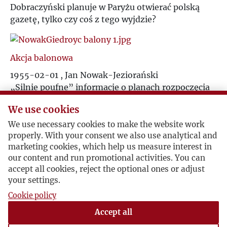
Dobraczyński planuje w Paryżu otwierać polską
gazetę, tylko czy coś z tego wyjdzie?
Akcja balonowa
1955-02-01 , Jan Nowak-Jeziorański
„Silnie poufne
”
informacje o planach rozpoczęcia
akcji balonowej. Polegała ona na zrzucaniu nad
We use cookies
Polską balonów zawierających broszurę „Za
Kulisami Partii i Bezpieki
”
Józefa Światły. Akcja ta
We use necessary cookies to make the website work
była organizowana przez Amerykanów, a jej celem
properly. With your consent we also use analytical and
marketing cookies, which help us measure interest in
miało być wywołanie w społeczeństwie polskim fali
our content and run promotional activities. You can
protestów związanych z bezprawnymi metodami
accept all cookies, reject the optional ones or adjust
działania bezpieki.
your settings.
Cookie policy
Po śmierci Zygmunta Hertza
Accept all