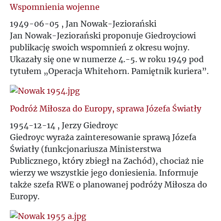
Wspomnienia wojenne
Ś
1949-06-05 , Jan Nowak-Jeziorański
Jan Nowak-Jeziorański proponuje Giedroyciowi
T
publikację swoich wspomnień z okresu wojny.
Ukazały się one w numerze 4.-5. w roku 1949 pod
U
tytułem
„
Operacja Whitehorn. Pamiętnik kuriera
”
.
V
Podróż Miłosza do Europy, sprawa Józefa Światły
W
1954-12-14 , Jerzy Giedroyc
Giedroyc wyraża zainteresowanie sprawą Józefa
Z
Światły (funkcjonariusza Ministerstwa
Publicznego, który zbiegł na Zachód), chociaż nie
Ż
wierzy we wszystkie jego doniesienia. Informuje
także szefa RWE o planowanej podróży Miłosza do
Europy.