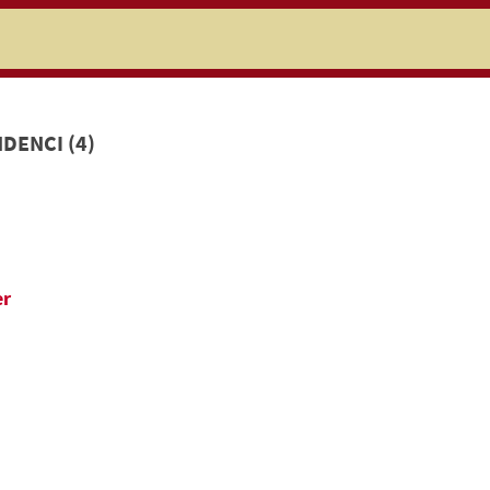
niczej
DENCI (4)
er