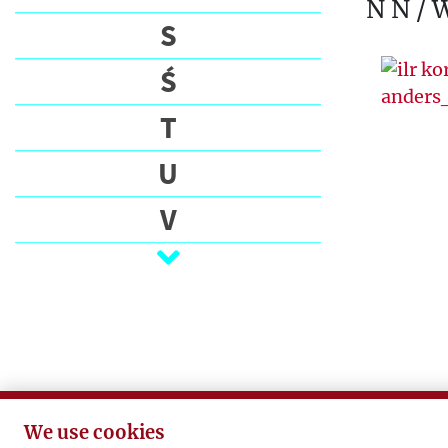
N N / 
S
Ś
T
U
V
W
Z
Ż
We use cookies