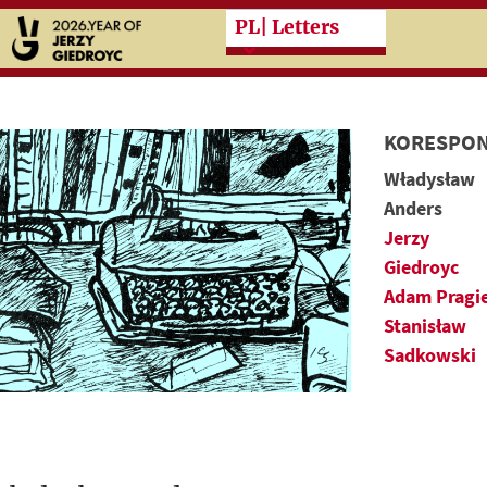
Przeskocz do treści zasad
PL
| Letters
KORESPON
Władysław
Anders
Jerzy
Giedroyc
Adam Pragi
Stanisław
Sadkowski