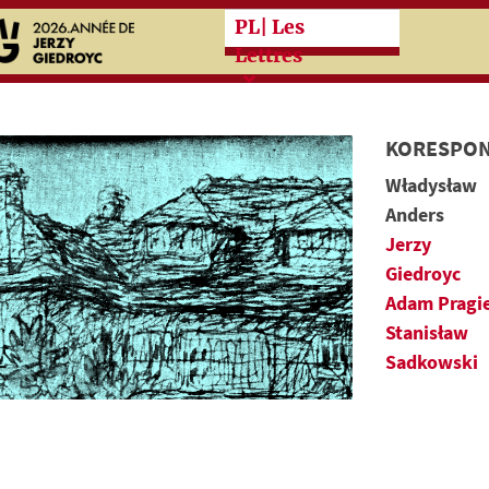
Przeskocz do treści zasad
PL
| Les
Lettres
KORESPON
Władysław
Anders
Jerzy
Giedroyc
Adam Pragi
Stanisław
Sadkowski