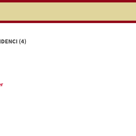
niczej
DENCI (4)
er