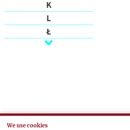
S
K
W
L
R
Ł
I
T
M
E
R
N
S
O
C
O
P
L
R
U
M
S
N
Ś
I
We use cookies