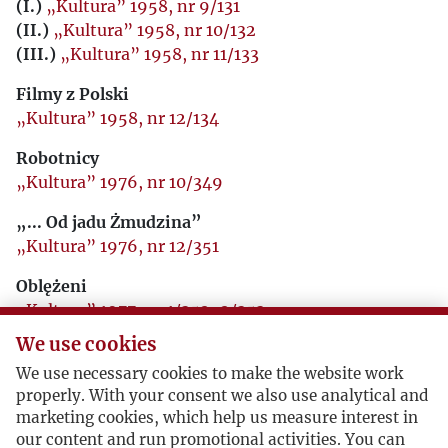
(I.)
„Kultura” 1958, nr 9/131
(II.)
„Kultura” 1958, nr 10/132
(III.)
„Kultura” 1958, nr 11/133
Filmy z Polski
„Kultura” 1958, nr 12/134
Robotnicy
„Kultura” 1976, nr 10/349
„... Od jadu Żmudzina”
„Kultura” 1976, nr 12/351
Oblężeni
„Kultura” 1977, nr 1/352-2/353
We use cookies
Osoby towarzyszące
„Kultura” 1977, nr 5/356
We use necessary cookies to make the website work
properly. With your consent we also use analytical and
Dziura w ścianie
marketing cookies, which help us measure interest in
„Kultura” 1977, nr 10/361
our content and run promotional activities. You can