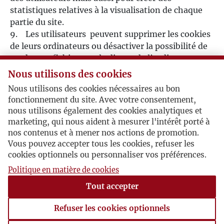
statistiques relatives à la visualisation de chaque
partie du site.
9. Les utilisateurs peuvent supprimer les cookies
de leurs ordinateurs ou désactiver la possibilité de
garder ces fichiers sur le disque de l’ordinateur en
modifiant des paramètres du navigateur.
Nous utilisons des cookies
Nous utilisons des cookies nécessaires au bon
Mesures finales
fonctionnement du site. Avec votre consentement,
1. L’Association se réserve le droit de modifier ce
nous utilisons également des cookies analytiques et
règlement.
marketing, qui nous aident à mesurer l'intérêt porté à
2. La non-validité d’une quelconque condition du
nos contenus et à mener nos actions de promotion.
règlement n’annule pas la validité des autres
Vous pouvez accepter tous les cookies, refuser les
conditions.
cookies optionnels ou personnaliser vos préférences.
3. L’Association n’endosse pas la responsabilité
Politique en matière de cookies
d’éventuelles coupures dans le fonctionnement du
Tout accepter
site.
4. Toutes les remarques et suggestions liées à
Refuser les cookies optionnels
l’utilisation du Site doivent être envoyées à