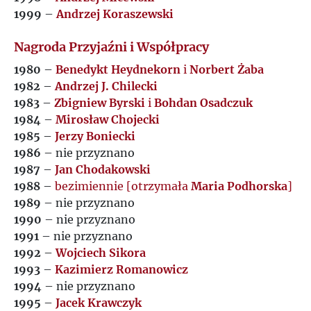
1999
–
Andrzej Koraszewski
Nagroda Przyjaźni i Współpracy
1980
–
Benedykt Heydnekorn
i
Norbert Żaba
1982
–
Andrzej J. Chilecki
1983
–
Zbigniew Byrski
i
Bohdan Osadczuk
1984
–
Mirosław Chojecki
1985
–
Jerzy Boniecki
1986
– nie przyznano
1987
–
Jan Chodakowski
1988
–
bezimiennie [otrzymała
Maria Podhorska
]
1989
– nie przyznano
1990
– nie przyznano
1991
– nie przyznano
1992
–
Wojciech Sikora
1993
–
Kazimierz Romanowicz
1994
– nie przyznano
1995
–
Jacek Krawczyk