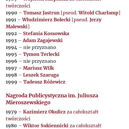
twórczości
1990
–
Tomasz Jastrun
[pseud.
Witold Charłamp
]
1991
–
Włodzimierz Bolecki
[pseud.
Jerzy
Malewski
]
1992
–
Stefania Kossowska
1993
–
Adam Zagajewski
1994
– nie przyznano
1995
–
Tymon Terlecki
1996
– nie przyznano
1997
–
Mariusz Wilk
1998
–
Leszek Szaruga
1999
–
Tadeusz Różewicz
Nagroda Publicystyczna im. Juliusza
Mieroszewskiego
1979
–
Kazimierz Okulicz
za całokształt
twórczości
1980
–
Wiktor Sukiennicki
za całokształt