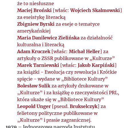
że to niesłuszne
Maciej Broński
[właśc:
Wojciech Skalmowski
]
za eseistykę literacką
Zbigniew Byrski
za eseje o tematyce
amerykańskiej
Maria Danilewicz Zielińska
za działalność
kulturalna i literacką
Adam Kruczek
[właśc:
Michał Heller
] za
artykuły o ZSSR publikowane w „Kulturze”
Marek Tarniewski
[właśc:
Jakub Karpiński
]
za książki - Ewolucja czy rewolucja i Krótkie
spięcie - wydane w „Bibliotece Kultury”
Bolesław Sulik
za artykuły drukowane w
„Kulturze” i za książkę o rzeczywistości PRL,
która ukaże się w „Bibliotece Kultury”
Leopold Unger
[pseud.
Brukselczyk
] za
felietony polityczne publikowane w
„Kulturze” i prasie zagranicznej.
1979
– Jednorazowa nagroda Instytutu