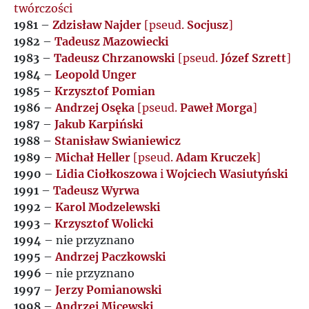
twórczości
1981
–
Zdzisław Najder
[pseud.
Socjusz
]
1982
–
Tadeusz Mazowiecki
1983
–
Tadeusz Chrzanowski
[pseud.
Józef Szrett
]
1984
–
Leopold Unger
1985
–
Krzysztof Pomian
1986
–
Andrzej Osęka
[pseud.
Paweł Morga
]
1987
–
Jakub Karpiński
1988
–
Stanisław Swianiewicz
1989
–
Michał Heller
[pseud.
Adam Kruczek
]
1990
–
Lidia Ciołkoszowa
i
Wojciech Wasiutyński
1991
–
Tadeusz Wyrwa
1992
–
Karol Modzelewski
1993
–
Krzysztof Wolicki
1994
– nie przyznano
1995
–
Andrzej Paczkowski
1996
– nie przyznano
1997
–
Jerzy Pomianowski
1998
–
Andrzej Micewski