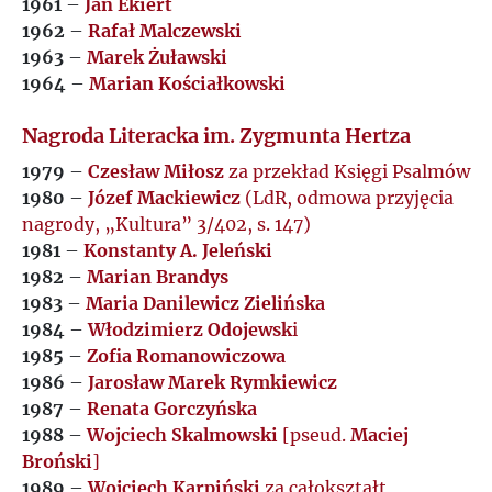
1961
–
Jan Ekiert
1962
–
Rafał Malczewski
1963
–
Marek Żuławski
1964
–
Marian Kościałkowski
Nagroda Literacka im. Zygmunta Hertza
1979
–
Czesław Miłosz
za przekład Księgi Psalmów
1980
–
Józef Mackiewicz
(LdR, odmowa przyjęcia
nagrody, „Kultura” 3/402, s. 147)
1981
–
Konstanty A. Jeleński
1982
–
Marian Brandys
1983
–
Maria Danilewicz Zielińska
1984
–
Włodzimierz Odojewsk
i
1985
–
Zofia Romanowiczowa
1986
–
Jarosław Marek Rymkiewicz
1987
–
Renata Gorczyńska
1988
–
Wojciech Skalmowski
[pseud.
Maciej
Broński
]
1989
–
Wojciech Karpiński
za całokształt