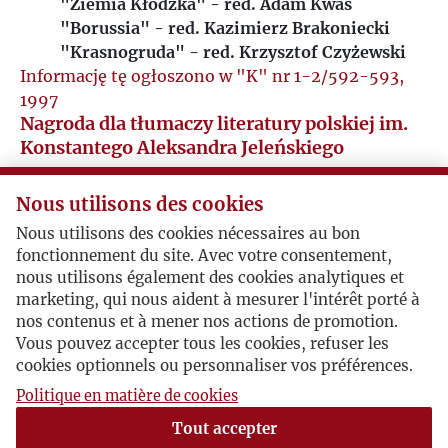
"Ziemia Kłodzka" - red. Adam Kwas
"Borussia" - red. Kazimierz Brakoniecki
"Krasnogruda" - red. Krzysztof Czyżewski
Informację tę ogłoszono w "K" nr 1-2/592-593,
1997
Nagroda dla tłumaczy literatury polskiej im.
Konstantego Aleksandra Jeleńskiego
1990
Nous utilisons des cookies
na język francuski:
Teresa Dzieduszycka
i
Krzysztof Jeżewski
Nous utilisons des cookies nécessaires au bon
na język serbsko-chorwacki:
Peter Vujicic
fonctionnement du site. Avec votre consentement,
(zrezygonował z przyjęcia nagrody)
nous utilisons également des cookies analytiques et
na język rosyjski:
Natalia Gorbaniewska
marketing, qui nous aident à mesurer l'intérêt porté à
nos contenus et à mener nos actions de promotion.
na język angielski:
Lilian Vallee
Vous pouvez accepter tous les cookies, refuser les
1991
cookies optionnels ou personnaliser vos préférences.
na język czeski:
Helena Stachova
Politique en matière de cookies
na język duński:
Janina Katz Hewetson
Tout accepter
na język francuski:
Jean-Yves Erhel