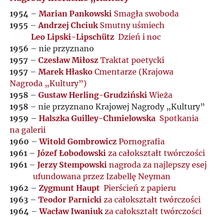
1954
–
Marian Pankowski
Smagła swoboda
1955
–
Andrzej Chciuk
Smutny uśmiech
Leo Lipski-Lipschütz
Dzień i noc
1956
– nie przyznano
1957
–
Czesław Miłosz
Traktat poetycki
1957
–
Marek Hłasko
Cmentarze (Krajowa
Nagroda „Kultury”)
1958
–
Gustaw Herling-Grudziński
Wieża
1958
– nie przyznano Krajowej Nagrody „Kultury”
1959
–
Halszka Guilley-Chmielowska
Spotkania
na galerii
1960
–
Witold Gombrowicz
Pornografia
1961
–
Józef Łobodowski
za całokształt twórczości
1961
–
Jerzy Stempowski
nagroda za najlepszy esej
ufundowana przez Izabellę Neyman
1962
–
Zygmunt Haupt
Pierścień z papieru
1963
–
Teodor Parnicki
za całokształt twórczości
1964
–
Wacław Iwaniuk
za całokształt twórczości