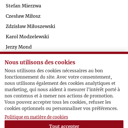
Ś
Stefan Mierzwa
R
Czesław Miłosz
T
S
Zdzisław Miłoszewski
U
Karol Modzelewski
Ś
Jerzy Mond
V
T
Dominik Morawski
Nous utilisons des cookies
W
Danuta Mostwin
Nous utilisons des cookies nécessaires au bon
U
fonctionnement du site. Avec votre consentement,
Sławomir Mrożek
Z
nous utilisons également des cookies analytiques et
Anatol Mühlstein
V
marketing, qui nous aident à mesurer l'intérêt porté à
nos contenus et à mener nos actions de promotion.
Ż
Vous pouvez accepter tous les cookies, refuser les
Jerzy Giedroyc / Józef Mackiewicz
W
cookies optionnels ou personnaliser vos préférences.
Politique en matière de cookies
Z
Na wieść o śmierci Zygmunta Hertza
Tout accepter