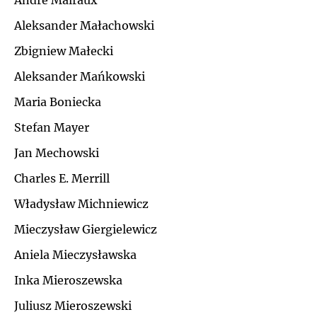
André Malraux
Ł
Aleksander Małachowski
J
Zbigniew Małecki
M
K
Aleksander Mańkowski
N
Maria Boniecka
L
Stefan Mayer
O
Ł
Jan Mechowski
P
Charles E. Merrill
M
Władysław Michniewicz
Q
N
Mieczysław Giergielewicz
R
Aniela Mieczysławska
O
Inka Mieroszewska
S
P
Juliusz Mieroszewski