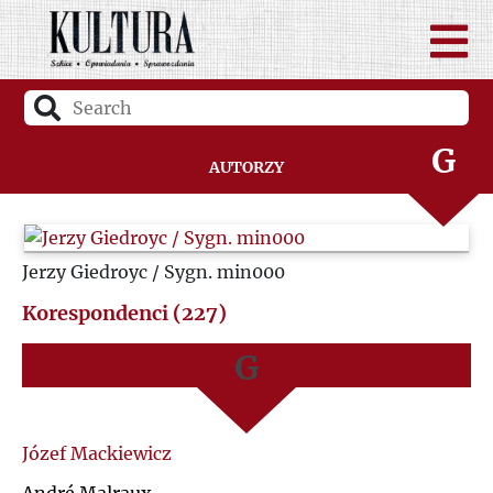
D
A
F
B
G
Autorzy
C
H
D
Jerzy Giedroyc / Sygn. min000
I
F
Korespondenci (227)
J
G
K
H
L
I