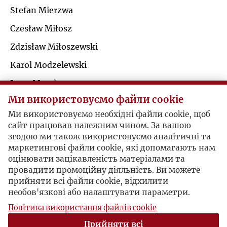
Ś
Stefan Mierzwa
R
Czesław Miłosz
T
S
Zdzisław Miłoszewski
U
Karol Modzelewski
Ś
Jerzy Mond
V
Ми використовуємо файли cookie
T
Dominik Morawski
Ми використовуємо необхідні файли cookie, щоб
W
Danuta Mostwin
сайт працював належним чином. За вашою
U
згодою ми також використовуємо аналітичні та
Sławomir Mrożek
Z
маркетингові файли cookie, які допомагають нам
Anatol Mühlstein
V
оцінювати зацікавленість матеріалами та
провадити промоційну діяльність. Ви можете
Ż
прийняти всі файли cookie, відхилити
Jerzy Giedroyc / Józef Mackiewicz
W
необов'язкові або налаштувати параметри.
Політика використання файлів cookie
Z
Na wieść o śmierci Zygmunta Hertza
Прийняти всі