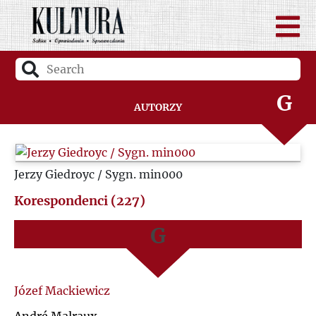
D
A
F
B
G
Autorzy
C
H
D
Jerzy Giedroyc / Sygn. min000
I
F
Korespondenci (227)
J
G
K
H
L
I