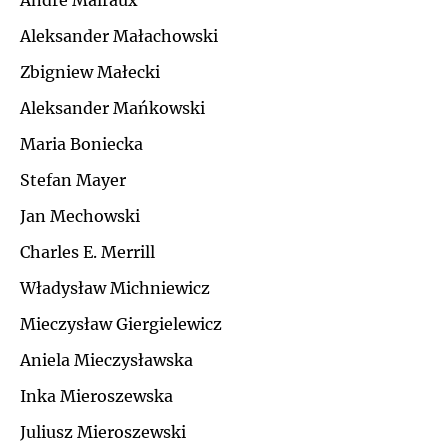
André Malraux
Ł
Aleksander Małachowski
J
Zbigniew Małecki
M
K
Aleksander Mańkowski
N
Maria Boniecka
L
Stefan Mayer
O
Ł
Jan Mechowski
P
Charles E. Merrill
M
Władysław Michniewicz
Q
N
Mieczysław Giergielewicz
R
Aniela Mieczysławska
O
Inka Mieroszewska
S
P
Juliusz Mieroszewski