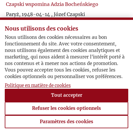
Czapski wspomina Adzia Bocheńskiego
J
Paryż, 1948-04-14 , Józef Czapski
„Pan pisze książkę o Adziu. Co raz to przypominają
K
Nous utilisons des cookies
mi się różne drobne o nim rzeczy, które mogą się
Panu przydać...”
Nous utilisons des cookies nécessaires au bon
L
fonctionnement du site. Avec votre consentement,
nous utilisons également des cookies analytiques et
Ł
marketing, qui nous aident à mesurer l'intérêt porté à
nos contenus et à mener nos actions de promotion.
Vous pouvez accepter tous les cookies, refuser les
M
cookies optionnels ou personnaliser vos préférences.
Politique en matière de cookies
N
Tout accepter
O
Refuser les cookies optionnels
P
Paramètres des cookies
Paramètres des cookies