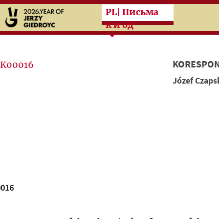
Przeskocz do treści zasad
PL
| Письма
к и од
KORESPON
Józef Czaps
0016