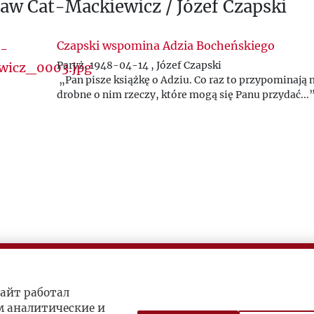
ław Cat-Mackiewicz / Józef Czapski
Czapski wspomina Adzia Bocheńskiego
Paryż, 1948-04-14 , Józef Czapski
„Pan pisze książkę o Adziu. Co raz to przypominają 
drobne o nim rzeczy, które mogą się Panu przydać...
айт работал
м аналитические и