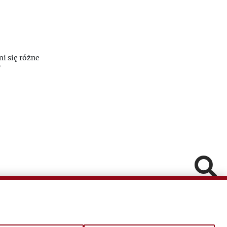
mi się różne
”
Pomiń
Fa
In