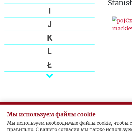
Stanis
I
J
K
L
Ł
M
N
O
Мы используем файлы cookie
P
Мы используем необходимые файлы cookie, чтобы с
правильно. С вашего согласия мы также используе