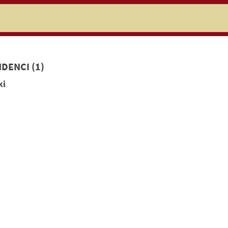
niczej
DENCI (1)
ki