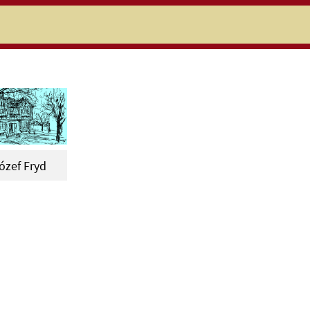
niczej
ózef Fryd