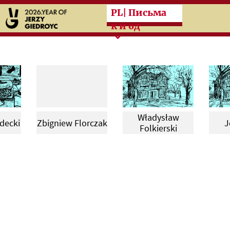
Przeskocz do treści zasad
PL
| Письма
к и од
Władysław
decki
Zbigniew Florczak
J
Folkierski