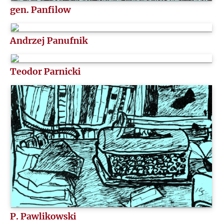
gen. Panfilow
U
V
Andrzej Panufnik
W
Teodor Parnicki
Z
Ż
P. Pawlikowski