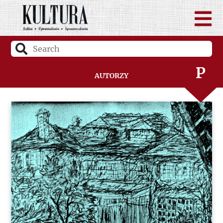
N
O
P
Autorzy
Q
R
S
Ś
T