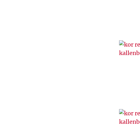
W
Z
Ż