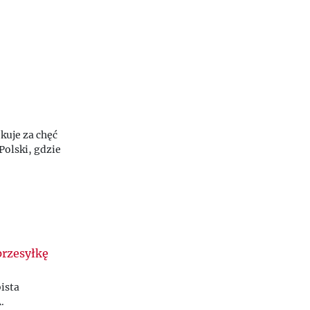
kuje za chęć
Polski, gdzie
przesyłkę
ista
.