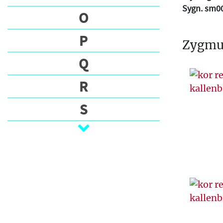
Sygn. sm0
O
P
Zygmun
Q
R
S
Ś
T
U
V