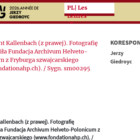
Przeskocz do treści zasad
PL
| Les
Lettres
KORESPON
Jerzy
Giedroyc
llenbach (z prawej). Fotografię
ła Fundacja Archivum Helveto-Polonicum z
zwajcarskiego (www.fondationahp.ch). /