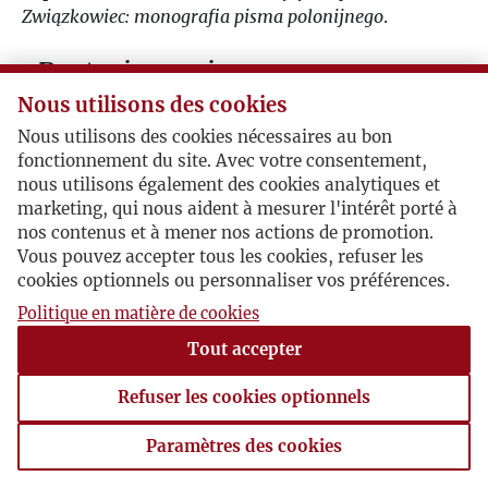
Związkowiec: monografia pisma polonijnego
.
Postacie powiązane
Nous utilisons des cookies
Bohater:
Aleksander Wat
Nous utilisons des cookies nécessaires au bon
Bohater:
Jan Bielatowicz
fonctionnement du site. Avec votre consentement,
Bohater:
Józef Czapski
nous utilisons également des cookies analytiques et
Bohater:
Maria (Maja) Prądzyńska
marketing, qui nous aident à mesurer l'intérêt porté à
Bohater:
Zofia Hertz
nos contenus et à mener nos actions de promotion.
Bohater:
Zygmunt Haupt
Vous pouvez accepter tous les cookies, refuser les
Bohater:
Franciszka Toruńczyk
cookies optionnels ou personnaliser vos préférences.
Bohater:
Adam Bromke
Politique en matière de cookies
Tout accepter
Refuser les cookies optionnels
Paramètres des cookies
Paramètres des cookies