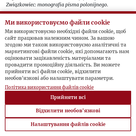
Związkowiec: monografia pisma polonijnego
.
Postacie powiązane
Ми використовуємо файли cookie
Ми використовуємо необхідні файли cookie, щоб
Bohater:
Aleksander Wat
сайт працював належним чином. За вашою
Bohater:
Jan Bielatowicz
згодою ми також використовуємо аналітичні та
Bohater:
Józef Czapski
маркетингові файли cookie, які допомагають нам
Bohater:
Maria (Maja) Prądzyńska
оцінювати зацікавленість матеріалами та
Bohater:
Zofia Hertz
провадити промоційну діяльність. Ви можете
Bohater:
Zygmunt Haupt
прийняти всі файли cookie, відхилити
Bohater:
Franciszka Toruńczyk
необов'язкові або налаштувати параметри.
Bohater:
Adam Bromke
Політика використання файлів cookie
Прийняти всі
Відхилити необов'язкові
Налаштування файлів cookie
Налаштування файлів cookie