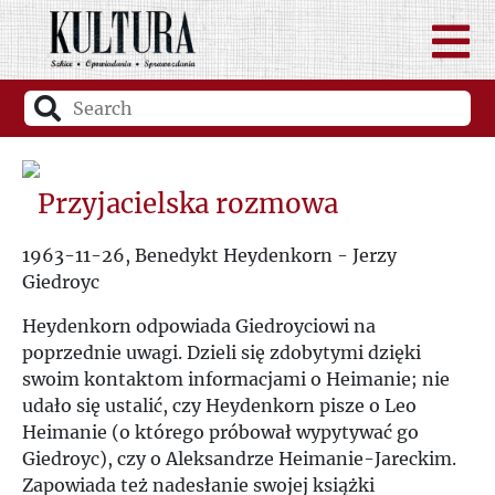
Przyjacielska rozmowa
1963-11-26, Benedykt Heydenkorn - Jerzy
Giedroyc
Heydenkorn odpowiada Giedroyciowi na
poprzednie uwagi. Dzieli się zdobytymi dzięki
swoim kontaktom informacjami o Heimanie; nie
udało się ustalić, czy Heydenkorn pisze o Leo
Heimanie (o którego próbował wypytywać go
Giedroyc), czy o Aleksandrze Heimanie-Jareckim.
Zapowiada też nadesłanie swojej książki