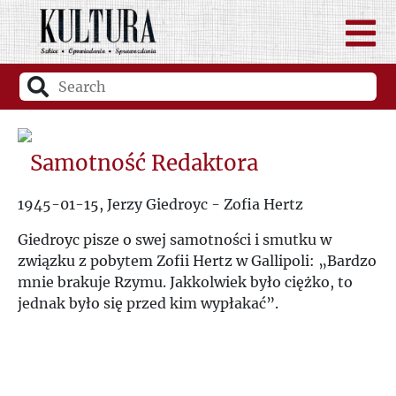
Samotność Redaktora
1945-01-15, Jerzy Giedroyc - Zofia Hertz
Giedroyc pisze o swej samotności i smutku w
związku z pobytem Zofii Hertz w Gallipoli: „Bardzo
mnie brakuje Rzymu. Jakkolwiek było ciężko, to
jednak było się przed kim wypłakać”.