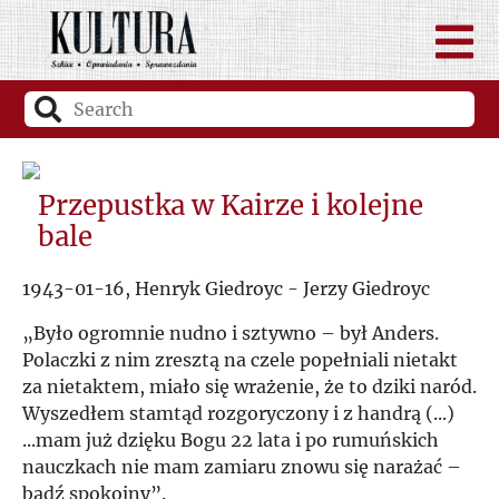
Przepustka w Kairze i kolejne
bale
1943-01-16, Henryk Giedroyc - Jerzy Giedroyc
„
Było ogromnie nudno i sztywno – był Anders.
Polaczki z nim zresztą na czele popełniali nietakt
za nietaktem, miało się wrażenie, że to dziki naród.
Wyszedłem stamtąd rozgoryczony i z handrą (...)
...mam już dzięku Bogu 22 lata i po rumuńskich
nauczkach nie mam zamiaru znowu się narażać –
bądź spokojny
”
.