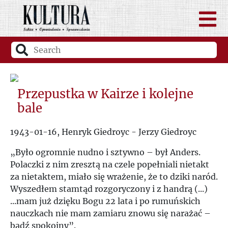
Przepustka w Kairze i kolejne
bale
1943-01-16, Henryk Giedroyc - Jerzy Giedroyc
„
Było ogromnie nudno i sztywno – był Anders.
Polaczki z nim zresztą na czele popełniali nietakt
za nietaktem, miało się wrażenie, że to dziki naród.
Wyszedłem stamtąd rozgoryczony i z handrą (...)
...mam już dzięku Bogu 22 lata i po rumuńskich
nauczkach nie mam zamiaru znowu się narażać –
bądź spokojny
”
.