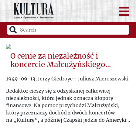
O cenie za niezależność i
koncercie Małcużyńskiego...
1949-09-13, Jerzy Giedroyc - Juliusz Mieroszewski
Redaktor cieszy się z odzyskanej całkowitej
niezależności, która jednak oznacza kłopoty
finansowe. Na pomoc przychodzi Małcużyński,
który przeznaczy dochód z dwóch koncertów
na
„
Kulturę
”
, a później Czapski jedzie do Ameryki...