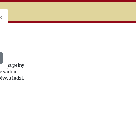
niczej
×
a
łów na pełny
że wolno
pływu ludzi.