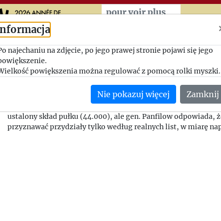
Przeskocz do treści zasad
pour voir plus
Informacja
Przydział żywności tylko n
Po najechaniu na zdjęcie, po jego prawej stronie pojawi się jego
powiększenie.
imienne listy...
Wielkość powiększenia można regulować z pomocą rolki myszki.
1942-07-18, gen. Panfilow - Władysław Anders
Nie pokazuj więcej
Zamknij
Gen. Anders domagał się w liście z 21 czerwca 1942 r. przydzia
ustalony skład pułku (44.000), ale gen. Panfilow odpowiada, 
przyznawać przydziały tylko według realnych list, w miarę na