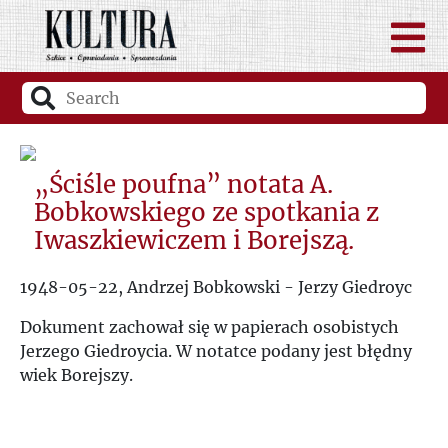
„Ściśle poufna” notata A.
Bobkowskiego ze spotkania z
Iwaszkiewiczem i Borejszą.
1948-05-22, Andrzej Bobkowski - Jerzy Giedroyc
Dokument zachował się w papierach osobistych
Jerzego Giedroycia. W notatce podany jest błędny
wiek Borejszy.